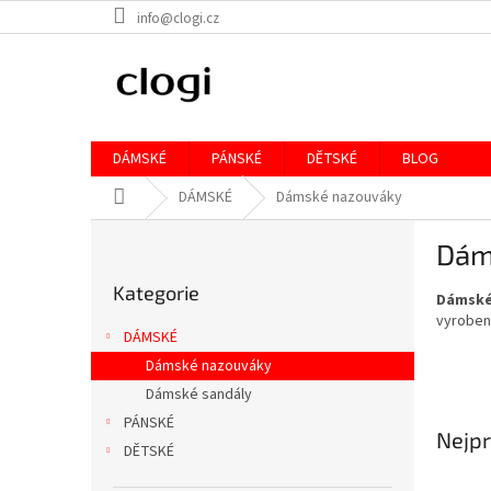
Přejít
info@clogi.cz
na
obsah
DÁMSKÉ
PÁNSKÉ
DĚTSKÉ
BLOG
Domů
DÁMSKÉ
Dámské nazouváky
P
Dám
o
Přeskočit
s
Kategorie
kategorie
Dámské
t
vyroben
r
DÁMSKÉ
a
Dámské nazouváky
n
Dámské sandály
n
í
PÁNSKÉ
Nejpr
p
DĚTSKÉ
a