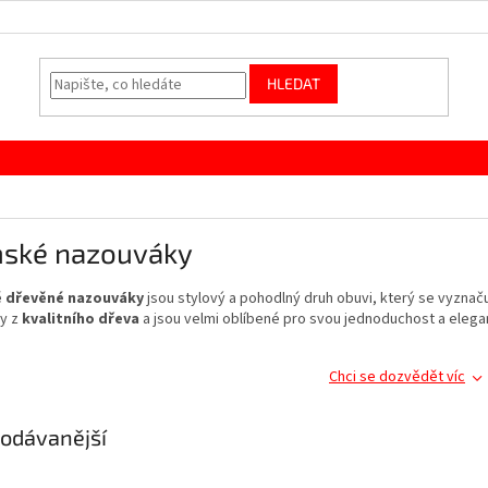
HLEDAT
ské nazouváky
 dřevěné nazouváky
jsou stylový a pohodlný druh obuvi, který se vyznač
y z
kvalitního
dřeva
a jsou velmi oblíbené pro svou jednoduchost a elegan
Chci se dozvědět víc
odávanější