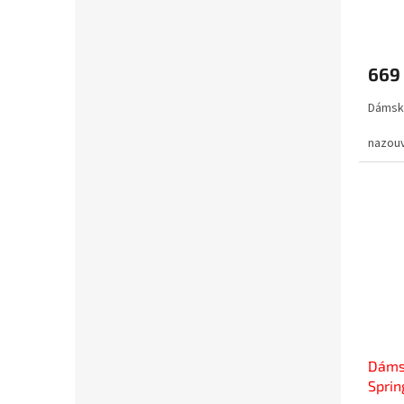
669
Dámsk
nazou
Dáms
Sprin