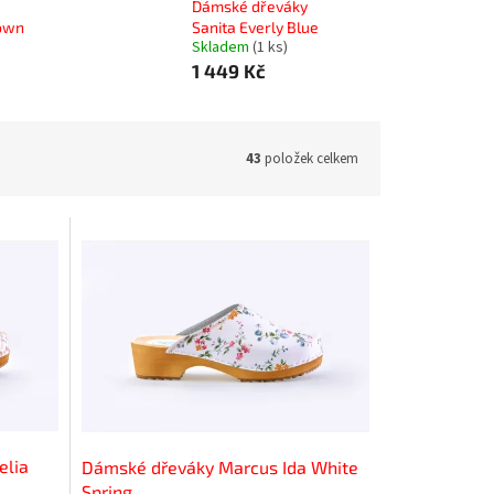
Dámské dřeváky
rown
Sanita Everly Blue
Skladem
(1 ks)
1 449 Kč
43
položek celkem
elia
Dámské dřeváky Marcus Ida White
Spring