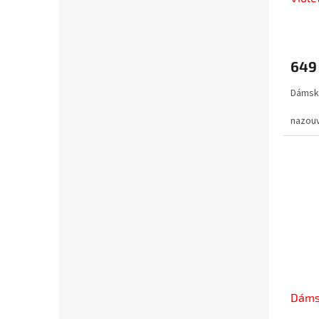
t
ů
649
Dámsk
nazou
Dámsk