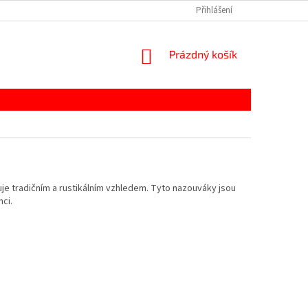
Přihlášení
NÁKUPNÍ
Prázdný košík
KOŠÍK
uje tradičním a rustikálním vzhledem. Tyto nazouváky jsou
ci.