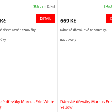
Skladem
(1 ks)
Skla
DETAIL
 Kč
669 Kč
é dřevákové nazouváky.
Dámské dřevákové nazouváky.
váky
nazouváky
ké dřeváky Marcus Erin White
Dámské dřeváky Marcus Eri
g
Yellow