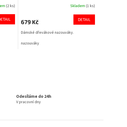
dem
(2 ks)
Skladem
(1 ks)
DETAIL
DETAIL
679 Kč
Dámské dřevákové nazouváky.
nazouváky
Odesíláme do 24h
V pracovní dny