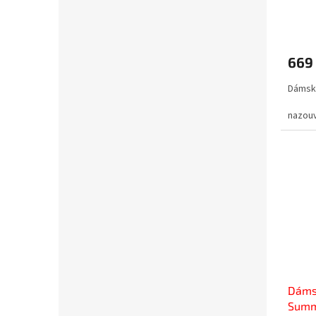
669
Dámsk
nazou
Dáms
Summ