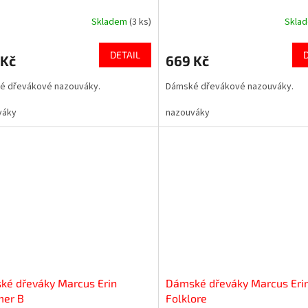
Skladem
(3 ks)
Skla
DETAIL
 Kč
669 Kč
é dřevákové nazouváky.
Dámské dřevákové nazouváky.
váky
nazouváky
ké dřeváky Marcus Erin
Dámské dřeváky Marcus Erin
er B
Folklore