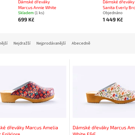
Dámské dřeváky
Dámské dřeváky
Marcus Annie White
Sanita Everly B
Skladem
(1 ks)
Objednáno
699 Kč
1 449 Kč
nější
Nejdražší
Nejprodávanější
Abecedně
ké dřeváky Marcus Amelia
Dámské dřeváky Marcus Am
t Folklore
White F&F