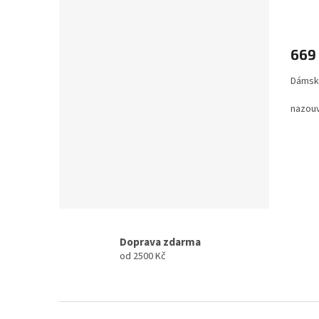
669
Dámsk
nazou
Doprava zdarma
od 2500 Kč
Z