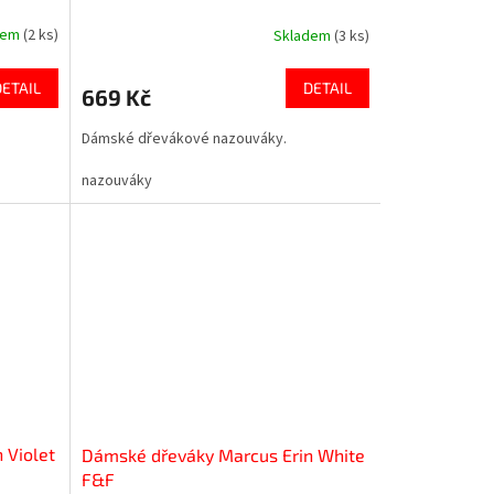
dem
(2 ks)
Skladem
(3 ks)
DETAIL
DETAIL
669 Kč
Dámské dřevákové nazouváky.
nazouváky
 Violet
Dámské dřeváky Marcus Erin White
F&F