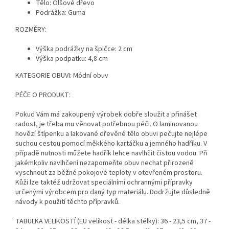
Tělo: Olšové dřevo
Podrážka: Guma
ROZMĚRY:
Výška podrážky na špičce: 2 cm
Výška podpatku: 4,8 cm
KATEGORIE OBUVI: Módní obuv
PÉČE O PRODUKT:
Pokud Vám má zakoupený výrobek dobře sloužit a přinášet
radost, je třeba mu věnovat potřebnou péči. O laminovanou
hovězí štípenku a lakované dřevěné tělo obuvi pečujte nejlépe
suchou cestou pomocí měkkého kartáčku a jemného hadříku. V
případě nutnosti můžete hadřík lehce navlhčit čistou vodou. Při
jakémkoliv navlhčení nezapomeňte obuv nechat přirozeně
vyschnout za běžné pokojové teploty v otevřeném prostoru.
Kůži lze taktéž udržovat speciálními ochrannými přípravky
určenými výrobcem pro daný typ materiálu. Dodržujte důsledně
návody k použití těchto přípravků.
TABULKA VELIKOSTÍ (EU velikost - délka stélky): 36 - 23,5 cm, 37 -