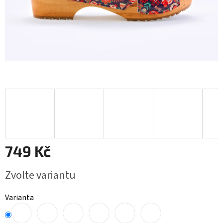
749 Kč
Měrná
Zvolte variantu
cena:
Varianta