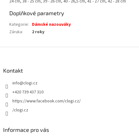
24 cm, 38 - 25 cm, 39 - 26 cm, 40 - 26,5 cm, 41 - 27 cm, 42 - 28 cm
Doplňkové parametry
Kategorie
:
Dámské nazouváky
Záruka
:
2 roky
Z
á
p
a
Kontakt
t
info
@
clogi.cz
í
+420 739 437 310
https://www.facebook.com/clogi.cz/
/clogi.cz
Informace pro vás