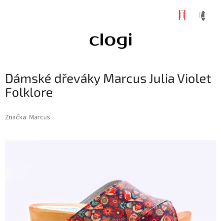
Přejít
NÁKUP
na
obsah
KOŠÍK
Dámské dřeváky Marcus Julia Violet
Folklore
Značka:
Marcus