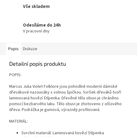
Vše skladem
Odesíláme do 24h
V pracovní dny
Popis
Diskuze
Detailní popis produktu
POPIS:
Marcus Julia Violet Folklore jsou pohodlné moderní dámské
dřevákové nazouváky s volnou špičkou. Svršek dřeváků tvoří
laminovaná hovězí štípenka. Dřevěné tělo obuvi je chráněno
pomocí bezbarvého laku. Tělo obuvi je zhotoveno z olšového
dřeva. Podrážka je gumová, výrazněji profilovaná.
MATERIÁL:
Svrchní materiál: Laminovaná hovězí štípenka